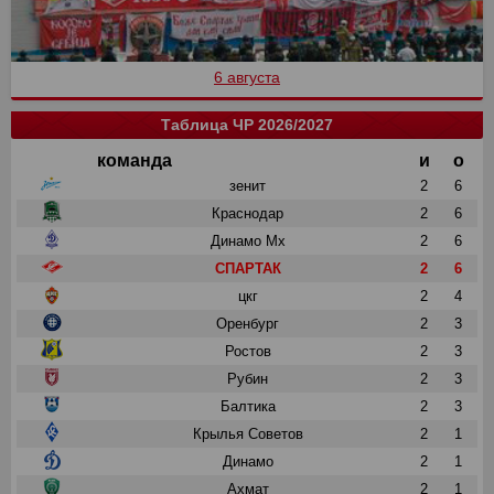
6 августа
Таблица ЧР 2026/2027
команда
и
о
зенит
2
6
Краснодар
2
6
Динамо Мх
2
6
СПАРТАК
2
6
цкг
2
4
Оренбург
2
3
Ростов
2
3
Рубин
2
3
Балтика
2
3
Крылья Советов
2
1
Динамо
2
1
Ахмат
2
1