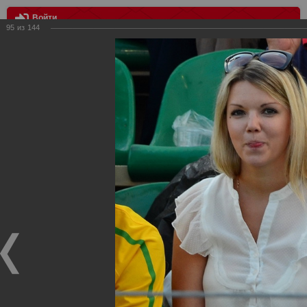
Войти
95
из
144
МЕНЮ
Кубань vs Спартак 2:2
Главная
>
Фотографии с матчей Спартака, Сборной
Росиии
>
Фотографии с выездных игр Спартака
>
Сезон
2012
>
Кубань vs Спартак 2:2
Уважаемые посетители нашего сайта!
Если у Вас есть фото с выездных игр Спартака,
высылайте нам на почту, мы обязательно разместим их
в этом разделе.
Кубань vs Спартак 2:2
15.09.2012