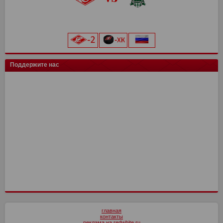
Северсталь
0
0
Нефтехимик
4
6
Алмаз-Антей
Металлург Мг
Ростов
Шинник
14
17
16
0
22
8
22
0
Тверь
15
16
«Лукойл Арена»
Динамо Мск
0
0
Ротор
3
6
Рязань-ВДВ
Нефтехимик
Ростов
МФА
14
17
16
0
21
8
21
0
Космос
14
16
начало матча в 20:00
Торпедо
0
0
Челябинск
Урал
4
17
21
6
Черноморец
Енисей
14
16
3
19
Салават Юлаев
СПАРТАК-2
15
0
14
0
ХК Сочи
0
0
Арсенал
4
6
Чертаново
Арсенал
16
16
16
19
Сибирь
Иркутск
13
0
11
0
цкг
0
0
Шинник
4
5
Рубин
Ахмат
17
16
12
17
Трактор
0
0
Искра
14
10
Поддержите нас
Ленинградец
4
4
СШ им. Г.А. Ярцева
Н.Новгород
17
16
12
15
Енисей-2
14
10
Сочи
4
4
СКА-Хабаровск
Динамо Мх
16
16
11
12
Волга
4
3
Оренбург
Факел
17
16
10
13
Текстильщик
4
2
Ротор
16
7
КАМАЗ
4
1
СКА-Хабаровск
4
0
главная
контакты
реклама на redwhite.ru