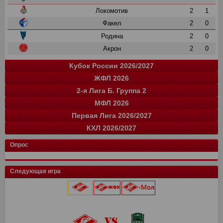
Локомотив
2
1
Факел
2
0
Родина
2
0
Акрон
2
0
Кубок России 2026/2027
ЖФЛ 2026
Группа "A"
Группа "B"
Группа "C"
Группа "D"
и
и
и
и
о
о
о
о
2-я Лига Б. Группа 2
Крылья Советов
Краснодар
СПАРТАК
Ростов
1
0
1
1
3
0
3
3
команда
и
о
МФЛ 2026
Балтика
Зенит
Динамо
Родина
цкг
14
1
0
0
1
38
3
0
0
2
команда
и
о
Первая Лига 2026/2027
Локомотив
Оренбург
Динамо-СПб
Ахмат
Зенит
цкг
14
14
1
0
0
1
37
33
0
0
0
0
Группа "А"
Группа "Б"
и
и
о
о
КХЛ 2026/2027
СПАРТАК
Краснодар
Динамо Мх.
Факел
Рубин
Акрон
Сочи
14
17
16
1
0
1
1
31
40
40
0
0
0
0
команда
Луки-Энергия
и
14
о
32
Кировец-Восхождение
Н. Новгород
Локомотив
цкг
13
4
17
16
12
24
38
33
Конференция "Запад"
Конференция "Восток"
Чертаново
14
и
и
28
о
о
Опрос
Крылья Советов
СШОР Зенит
Зенит
Уфа
Авангард
Спартак
14
4
17
16
0
0
24
36
8
31
0
0
Муром
13
25
СШ Ленинградец
Спартак Кс
Локомотив
Автомобилист
Динамо Мн
Рубин
14
4
17
16
0
0
18
35
8
29
0
0
Балтика-2
14
25
Следующая игра
Урал
4
7
Чертаново
Родина
Балтика
Адмирал
Драконы
14
17
16
0
0
17
33
28
0
0
Торпедо-Владимир
14
21
Торпедо М
4
7
Ак. им. Коноплева
Мастер-Сатурн
Динамо
Ак Барс
Лада
13
17
16
0
0
16
26
26
0
0
Череповец
14
19
Локомотив
0
0
Енисей
4
7
Звезда-2005
СПАРТАК
Витязь
Амур
14
17
16
0
15
24
26
0
Динамо-Вологда
14
18
9 августа 2026 г.
ска
0
0
Велес
3
6
Крылья Советов
Краснодар
Динамо
Барыс
14
17
15
0
11
23
25
0
Звезда
14
16