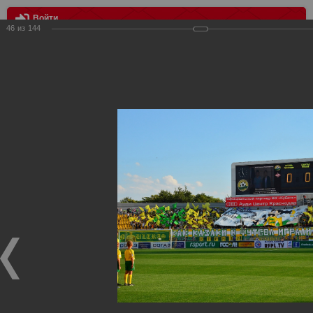
Войти
46
из
144
МЕНЮ
Кубань vs Спартак 2:2
Главная
>
Фотографии с матчей Спартака, Сборной
Росиии
>
Фотографии с выездных игр Спартака
>
Сезон
2012
>
Кубань vs Спартак 2:2
Уважаемые посетители нашего сайта!
Если у Вас есть фото с выездных игр Спартака,
высылайте нам на почту, мы обязательно разместим их
в этом разделе.
Кубань vs Спартак 2:2
15.09.2012