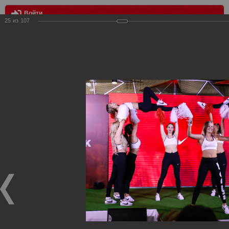
Войти
25
из
107
МЕНЮ
Мисс Спартак 2019
Главная
>
Фотографии с матчей Спартака, Сборной
Росиии
>
Награждения
>
Сезон 2018/2019
>
Мисс Спартак
2019
Награждения ФК Спартак Москва
Мисс Спартак 2019
26.05.2019