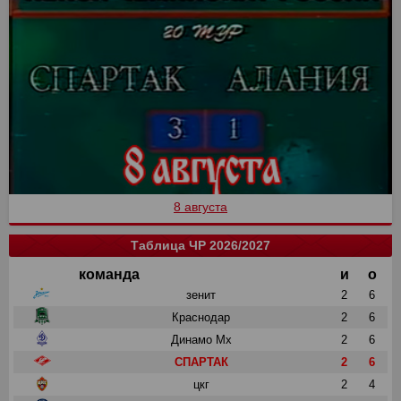
8 августа
Таблица ЧР 2026/2027
команда
и
о
зенит
2
6
Краснодар
2
6
Динамо Мх
2
6
СПАРТАК
2
6
цкг
2
4