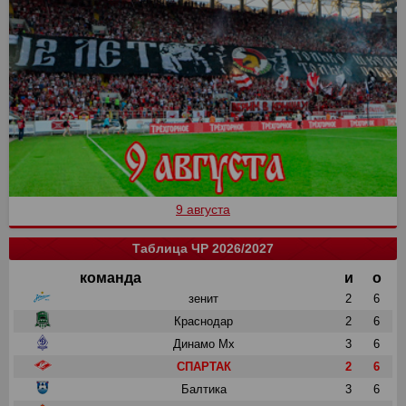
9 августа
Таблица ЧР 2026/2027
команда
и
о
зенит
2
6
Краснодар
2
6
Динамо Мх
3
6
СПАРТАК
2
6
Балтика
3
6