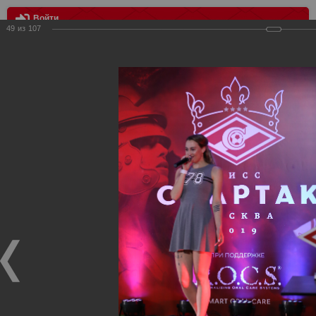
Войти
49
из
107
МЕНЮ
Мисс Спартак 2019
Главная
>
Фотографии с матчей Спартака, Сборной
Росиии
>
Награждения
>
Сезон 2018/2019
>
Мисс Спартак
2019
Награждения ФК Спартак Москва
Мисс Спартак 2019
26.05.2019