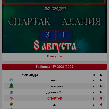
8 августа
Таблица ЧР 2026/2027
команда
и
о
зенит
2
6
Краснодар
2
6
Динамо Мх
2
6
СПАРТАК
2
6
цкг
2
4