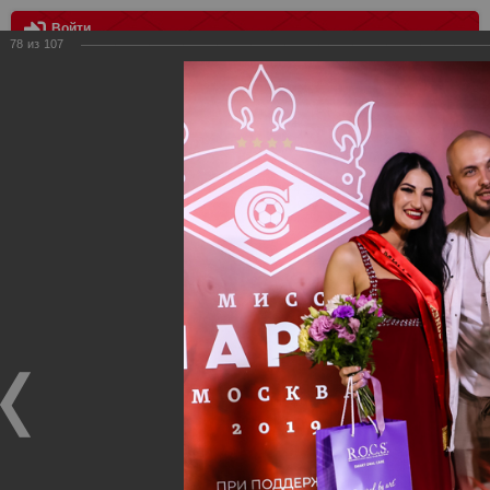
Войти
78
из
107
МЕНЮ
Мисс Спартак 2019
Главная
>
Фотографии с матчей Спартака, Сборной
Росиии
>
Награждения
>
Сезон 2018/2019
>
Мисс Спартак
2019
Награждения ФК Спартак Москва
Мисс Спартак 2019
26.05.2019