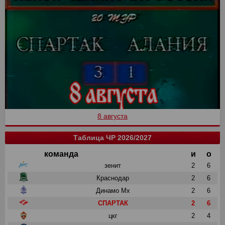
8 августа
Таблица ЧР 2026/2027
команда
и
о
зенит
2
6
Краснодар
2
6
Динамо Мх
2
6
СПАРТАК
2
6
цкг
2
4