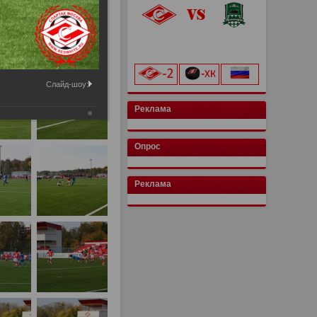
 этом разделе.
«Лукойл Арена»
начало матча в 20:00
Слайд-шоу:
Реклама
Опрос
Реклама