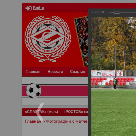
Войти
2
из
104
Главная
Новости
Спартак
Турниры
Фотки
О
«СПАРТАК» (мол.) — «РОСТОВ» (мол.) — 2:0
Главная
>
Фотографии с матчей Спартака, Сборной Р
У