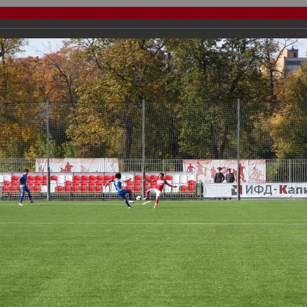
тчеты
Видео
Фанату
Стадионы
О футболе
КБ Форум
осиии
>
Дубль
>
2012/2013
>
«СПАРТАК» (мол.) — «РОСТОВ» (мол.)
важаемые посетители нашего сайта!