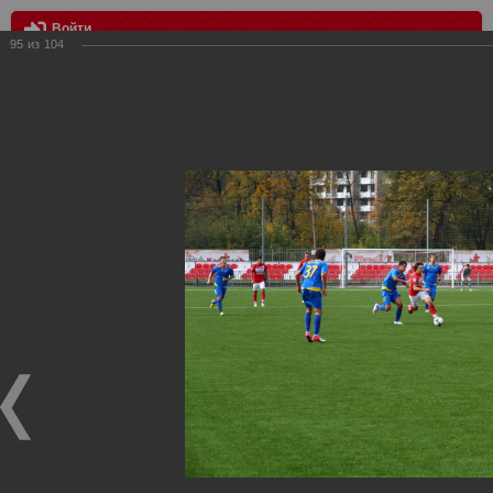
Войти
95
из
104
МЕНЮ
«СПАРТАК» (мол.) — «РОСТОВ» (мол.) — 2:0
Главная
>
Фотографии с матчей Спартака, Сборной
Росиии
>
Дубль
>
2012/2013
>
«СПАРТАК» (мол.) —
«РОСТОВ» (мол.) — 2:0
Уважаемые посетители нашего сайта!
Если у Вас есть фото с матчей дублирующего состава
Спартака, высылайте нам на почту, мы обязательно
разместим их в этом разделе.
«СПАРТАК» (мол.) — «РОСТОВ» (мол.) — 2:0
23.09.2012