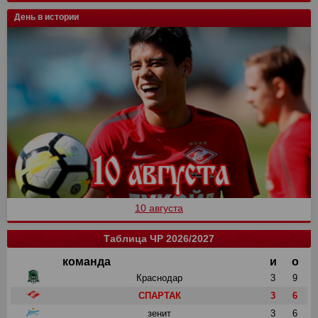
День в истории
10 августа
Таблица ЧР 2026/2027
команда
и
о
Краснодар
3
9
СПАРТАК
3
6
зенит
3
6