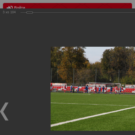
Войти
3
из
104
МЕНЮ
«СПАРТАК» (мол.) — «РОСТОВ» (мол.) — 2:0
Главная
>
Фотографии с матчей Спартака, Сборной
Росиии
>
Дубль
>
2012/2013
>
«СПАРТАК» (мол.) —
«РОСТОВ» (мол.) — 2:0
Уважаемые посетители нашего сайта!
Если у Вас есть фото с матчей дублирующего состава
Спартака, высылайте нам на почту, мы обязательно
разместим их в этом разделе.
«СПАРТАК» (мол.) — «РОСТОВ» (мол.) — 2:0
23.09.2012