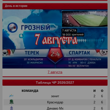
День в истории
7 августа
Таблица ЧР 2026/2027
команда
и
о
зенит
2
6
Краснодар
2
6
Динамо Мх
2
6