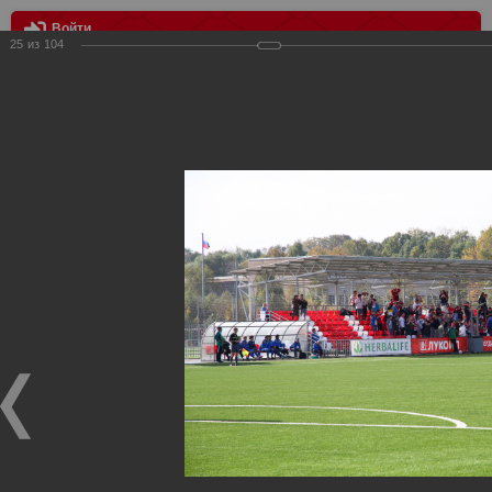
Войти
25
из
104
МЕНЮ
«СПАРТАК» (мол.) — «РОСТОВ» (мол.) — 2:0
Главная
>
Фотографии с матчей Спартака, Сборной
Росиии
>
Дубль
>
2012/2013
>
«СПАРТАК» (мол.) —
«РОСТОВ» (мол.) — 2:0
Уважаемые посетители нашего сайта!
Если у Вас есть фото с матчей дублирующего состава
Спартака, высылайте нам на почту, мы обязательно
разместим их в этом разделе.
«СПАРТАК» (мол.) — «РОСТОВ» (мол.) — 2:0
23.09.2012