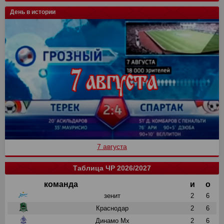
День в истории
7 августа
Таблица ЧР 2026/2027
команда
и
о
зенит
2
6
Краснодар
2
6
Динамо Мх
2
6