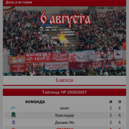
День в истории
6 августа
Таблица ЧР 2026/2027
команда
и
о
зенит
2
6
Краснодар
2
6
Динамо Мх
2
6