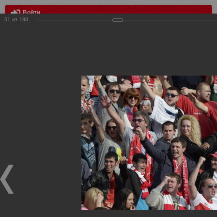
Войти
51
из
198
МЕНЮ
ФК Ростов vs Спартак 1:0
Главная
>
Фотографии с матчей Спартака, Сборной
Росиии
>
ФК Спартак
>
Сезон 2012/2013
>
ФК Ростов vs
Спартак 1:0
Уважаемые посетители нашего сайта!
Если у Вас есть фото с матчей
Спартака
, высылайте нам
на
почту
мы обязательно разместим их в этом разделе.
ФК Ростов vs Спартак 1:0
06.04.2013