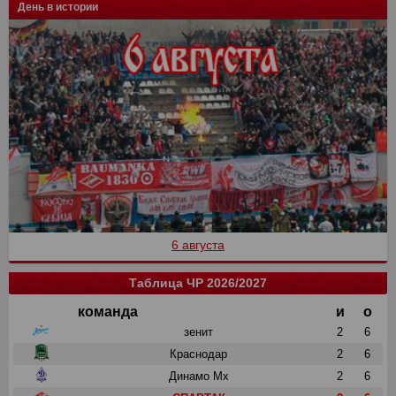
День в истории
6 августа
Таблица ЧР 2026/2027
команда
и
о
зенит
2
6
Краснодар
2
6
Динамо Мх
2
6