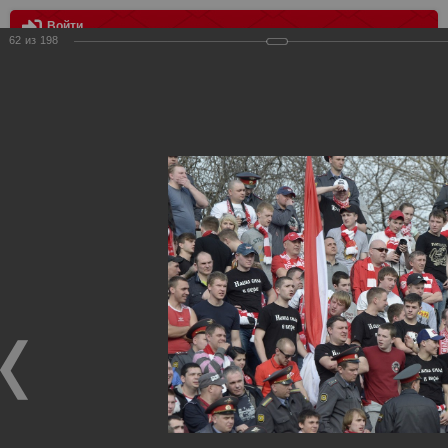
Войти
62
из
198
МЕНЮ
ФК Ростов vs Спартак 1:0
Главная
>
Фотографии с матчей Спартака, Сборной
Росиии
>
ФК Спартак
>
Сезон 2012/2013
>
ФК Ростов vs
Спартак 1:0
Уважаемые посетители нашего сайта!
Если у Вас есть фото с матчей
Спартака
, высылайте нам
на
почту
мы обязательно разместим их в этом разделе.
ФК Ростов vs Спартак 1:0
06.04.2013