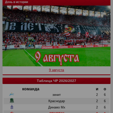
День в истории
9 августа
Таблица ЧР 2026/2027
команда
и
о
зенит
2
6
Краснодар
2
6
Динамо Мх
2
6