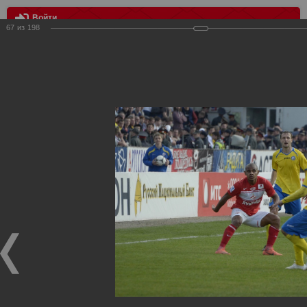
Войти
67
из
198
МЕНЮ
ФК Ростов vs Спартак 1:0
Главная
>
Фотографии с матчей Спартака, Сборной
Росиии
>
ФК Спартак
>
Сезон 2012/2013
>
ФК Ростов vs
Спартак 1:0
Уважаемые посетители нашего сайта!
Если у Вас есть фото с матчей
Спартака
, высылайте нам
на
почту
мы обязательно разместим их в этом разделе.
ФК Ростов vs Спартак 1:0
06.04.2013