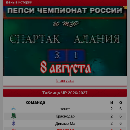
День в истории
8 августа
Таблица ЧР 2026/2027
команда
и
о
зенит
2
6
Краснодар
2
6
Динамо Мх
2
6