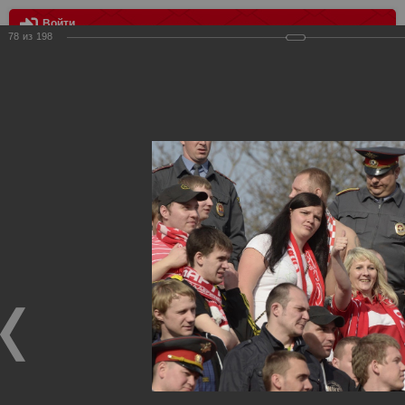
Войти
78
из
198
МЕНЮ
ФК Ростов vs Спартак 1:0
Главная
>
Фотографии с матчей Спартака, Сборной
Росиии
>
ФК Спартак
>
Сезон 2012/2013
>
ФК Ростов vs
Спартак 1:0
Уважаемые посетители нашего сайта!
Если у Вас есть фото с матчей
Спартака
, высылайте нам
на
почту
мы обязательно разместим их в этом разделе.
ФК Ростов vs Спартак 1:0
06.04.2013