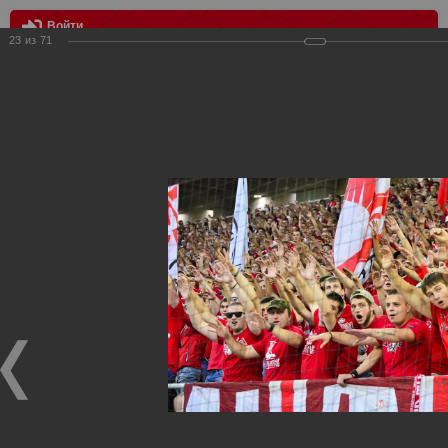
Войти
23
из
71
МЕНЮ
Спартак Москва - Рубин Казань 1:0
Главная
>
Фотографии с матчей Спартака, Сборной
Росиии
>
ФК Спартак
>
Сезон 2015/2016
>
Спартак Москва -
Рубин Казань 1:0
Уважаемые посетители нашего сайта!
Если у Вас есть фото с матчей
Спартака
, высылайте нам
на
почту
мы обязательно разместим их в этом разделе.
Спартак Москва - Рубин Казань 1:0
04.08.2015