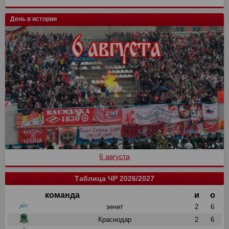
День в истории
6 августа
Таблица ЧР 2026/2027
команда
и
о
зенит
2
6
Краснодар
2
6