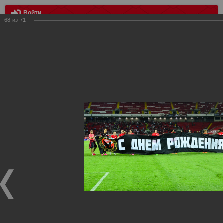
Войти
68
из
71
МЕНЮ
Спартак Москва - Рубин Казань 1:0
Главная
>
Фотографии с матчей Спартака, Сборной
Росиии
>
ФК Спартак
>
Сезон 2015/2016
>
Спартак Москва -
Рубин Казань 1:0
Уважаемые посетители нашего сайта!
Если у Вас есть фото с матчей
Спартака
, высылайте нам
на
почту
мы обязательно разместим их в этом разделе.
Спартак Москва - Рубин Казань 1:0
04.08.2015