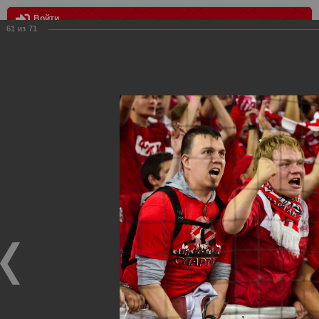
Войти
61
из
71
МЕНЮ
Спартак Москва - Рубин Казань 1:0
Главная
>
Фотографии с матчей Спартака, Сборной
Росиии
>
ФК Спартак
>
Сезон 2015/2016
>
Спартак Москва -
Рубин Казань 1:0
Уважаемые посетители нашего сайта!
Если у Вас есть фото с матчей
Спартака
, высылайте нам
на
почту
мы обязательно разместим их в этом разделе.
Спартак Москва - Рубин Казань 1:0
04.08.2015