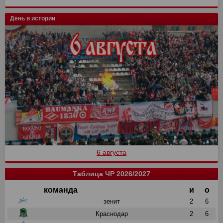
День в истории
6 августа
Таблица ЧР 2026/2027
команда
и
о
зенит
2
6
Краснодар
2
6