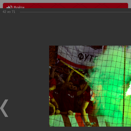
Войти
42
из
71
МЕНЮ
Спартак Москва - Рубин Казань 1:0
Главная
>
Фотографии с матчей Спартака, Сборной
Росиии
>
ФК Спартак
>
Сезон 2015/2016
>
Спартак Москва -
Рубин Казань 1:0
Уважаемые посетители нашего сайта!
Если у Вас есть фото с матчей
Спартака
, высылайте нам
на
почту
мы обязательно разместим их в этом разделе.
Спартак Москва - Рубин Казань 1:0
04.08.2015