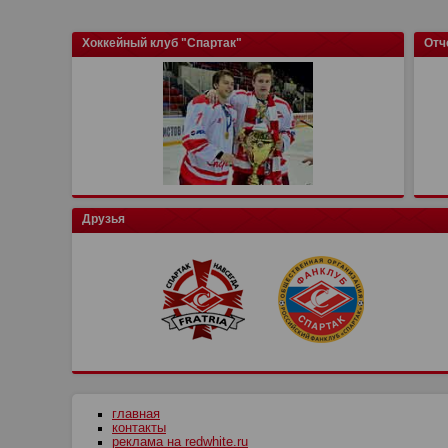
Хоккейный клуб "Спартак"
Отч
Друзья
главная
контакты
реклама на redwhite.ru