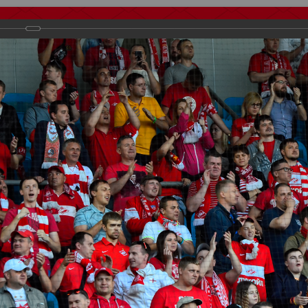
тчеты
Видео
Фанату
Стадионы
О футболе
КБ Форум
осиии
>
ФК Спартак
>
Сезон 2017/2018
>
Динамо - Спартак 2:2
важаемые посетители нашего сайта!