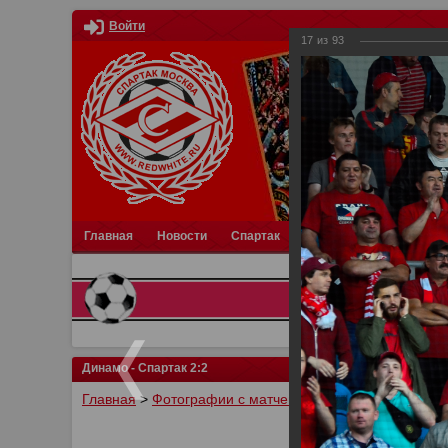
Войти
17
из
93
Главная
Новости
Спартак
Турниры
Фотки
О
Динамо - Спартак 2:2
Главная
>
Фотографии с матчей Спартака, Сборной Р
У