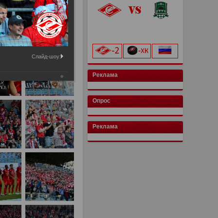
«Лукойл Арена»
начало матча в 20:00
Слайд-шоу:
Реклама
Опрос
Реклама