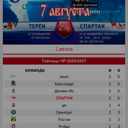
7 августа
Таблица ЧР 2026/2027
команда
и
о
зенит
2
6
Краснодар
2
6
Динамо Мх
2
6
СПАРТАК
2
6
цкг
2
4
Оренбург
2
3
Ростов
2
3
Рубин
2
3