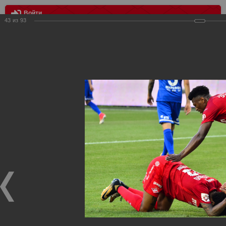
Войти
43
из
93
МЕНЮ
Динамо - Спартак 2:2
Главная
>
Фотографии с матчей Спартака, Сборной
Росиии
>
ФК Спартак
>
Сезон 2017/2018
>
Динамо - Спартак
2:2
Уважаемые посетители нашего сайта!
Если у Вас есть фото с матчей
Спартака
, высылайте нам
на
почту
мы обязательно разместим их в этом разделе.
Динамо - Спартак 2:2
19.07.2017