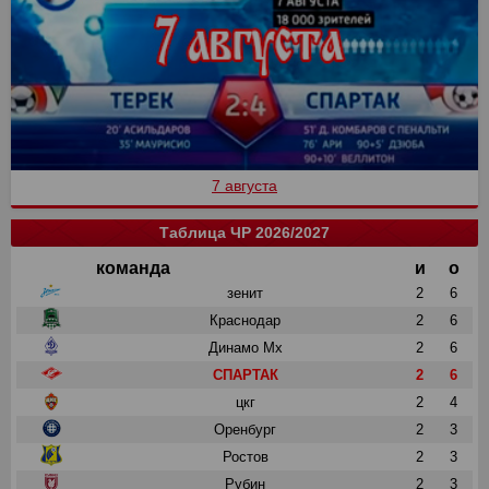
7 августа
Таблица ЧР 2026/2027
команда
и
о
зенит
2
6
Краснодар
2
6
Динамо Мх
2
6
СПАРТАК
2
6
цкг
2
4
Оренбург
2
3
Ростов
2
3
Рубин
2
3