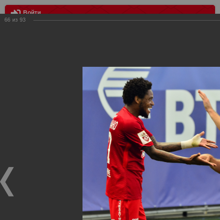
Войти
66
из
93
МЕНЮ
Динамо - Спартак 2:2
Главная
>
Фотографии с матчей Спартака, Сборной
Росиии
>
ФК Спартак
>
Сезон 2017/2018
>
Динамо - Спартак
2:2
Уважаемые посетители нашего сайта!
Если у Вас есть фото с матчей
Спартака
, высылайте нам
на
почту
мы обязательно разместим их в этом разделе.
Динамо - Спартак 2:2
19.07.2017