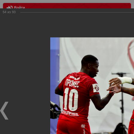
Войти
54
из
93
МЕНЮ
Динамо - Спартак 2:2
Главная
>
Фотографии с матчей Спартака, Сборной
Росиии
>
ФК Спартак
>
Сезон 2017/2018
>
Динамо - Спартак
2:2
Уважаемые посетители нашего сайта!
Если у Вас есть фото с матчей
Спартака
, высылайте нам
на
почту
мы обязательно разместим их в этом разделе.
Динамо - Спартак 2:2
19.07.2017