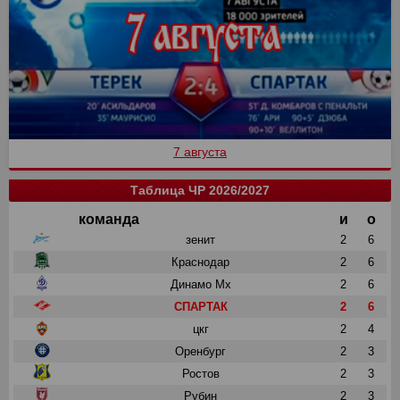
7 августа
Таблица ЧР 2026/2027
команда
и
о
зенит
2
6
Краснодар
2
6
Динамо Мх
2
6
СПАРТАК
2
6
цкг
2
4
Оренбург
2
3
Ростов
2
3
Рубин
2
3