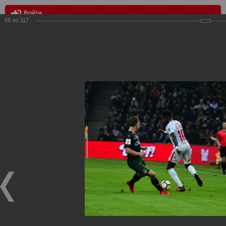
Войти
58
из
117
МЕНЮ
Краснодар - Спартак 1:4
Главная
>
Фотографии с матчей Спартака, Сборной
Росиии
>
ФК Спартак
>
Сезон 2017/2018
>
Краснодар -
Спартак 1:4
Уважаемые посетители нашего сайта!
Если у Вас есть фото с матчей
Спартака
, высылайте нам
на
почту
мы обязательно разместим их в этом разделе.
Краснодар - Спартак 1:4
18.11.2017