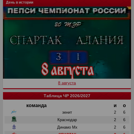
День в истории
8 августа
Таблица ЧР 2026/2027
команда
и
о
зенит
2
6
Краснодар
2
6
Динамо Мх
2
6