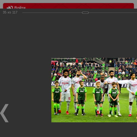
Войти
35
из
117
МЕНЮ
Краснодар - Спартак 1:4
Главная
>
Фотографии с матчей Спартака, Сборной
Росиии
>
ФК Спартак
>
Сезон 2017/2018
>
Краснодар -
Спартак 1:4
Уважаемые посетители нашего сайта!
Если у Вас есть фото с матчей
Спартака
, высылайте нам
на
почту
мы обязательно разместим их в этом разделе.
Краснодар - Спартак 1:4
18.11.2017