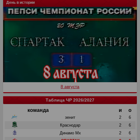
День в истории
8 августа
Таблица ЧР 2026/2027
команда
и
о
зенит
2
6
Краснодар
2
6
Динамо Мх
2
6