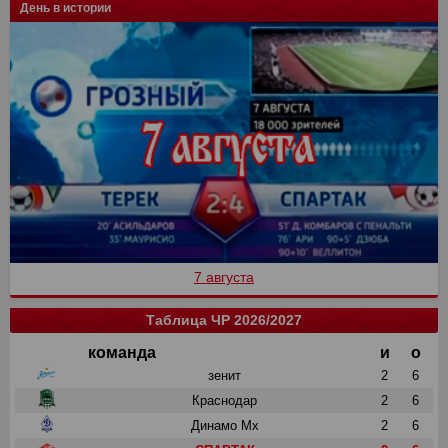
День в истории
7 августа
Таблица ЧР 2026/2027
команда
и
о
зенит
2
6
Краснодар
2
6
Динамо Мх
2
6