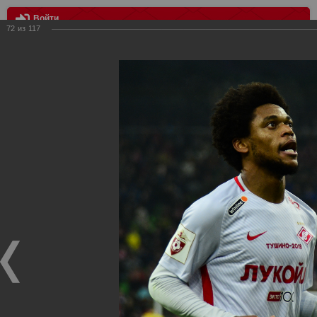
Войти
72
из
117
МЕНЮ
Краснодар - Спартак 1:4
Главная
>
Фотографии с матчей Спартака, Сборной
Росиии
>
ФК Спартак
>
Сезон 2017/2018
>
Краснодар -
Спартак 1:4
Уважаемые посетители нашего сайта!
Если у Вас есть фото с матчей
Спартака
, высылайте нам
на
почту
мы обязательно разместим их в этом разделе.
Краснодар - Спартак 1:4
18.11.2017