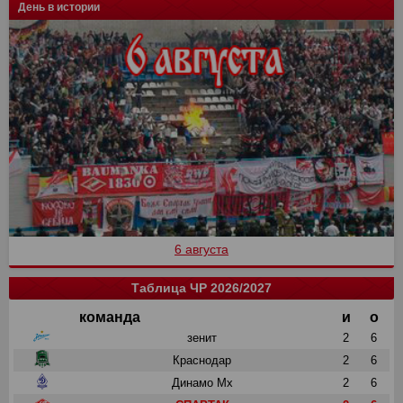
День в истории
6 августа
Таблица ЧР 2026/2027
команда
и
о
зенит
2
6
Краснодар
2
6
Динамо Мх
2
6