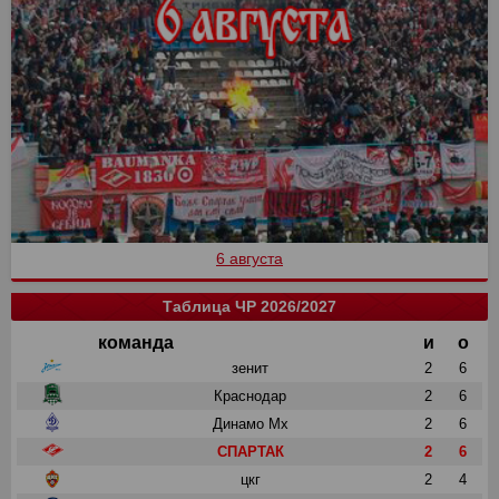
6 августа
Таблица ЧР 2026/2027
команда
и
о
зенит
2
6
Краснодар
2
6
Динамо Мх
2
6
СПАРТАК
2
6
цкг
2
4