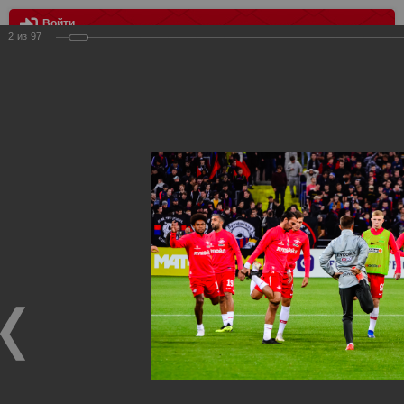
Войти
2
из
97
МЕНЮ
цска - Спартак 1:1
Главная
>
Фотографии с матчей Спартака, Сборной
Росиии
>
ФК Спартак
>
Сезон 2018/2019
>
цска - Спартак 1:1
Уважаемые посетители нашего сайта!
Если у Вас есть фото с матчей
Спартака
, высылайте нам
на
почту
мы обязательно разместим их в этом разделе.
цска - Спартак 1:1
24.09.2018