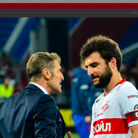
тчеты
Видео
Фанату
Стадионы
О футболе
КБ Форум
осиии
>
ФК Спартак
>
Сезон 2018/2019
>
цска - Спартак 1:1
важаемые посетители нашего сайта!