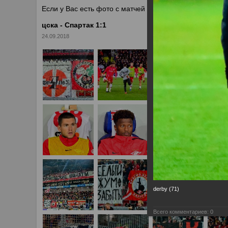
Если у Вас есть фото с матчей
Спартака
, высылайте 
цска - Спартак 1:1
24.09.2018
derby (71)
Всего комментариев:
0