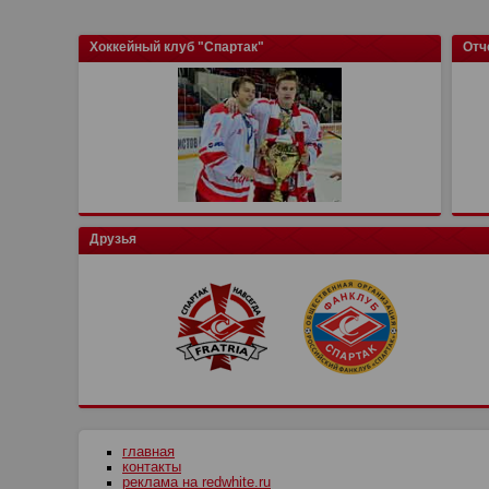
Хоккейный клуб "Спартак"
Отч
Друзья
главная
контакты
реклама на redwhite.ru