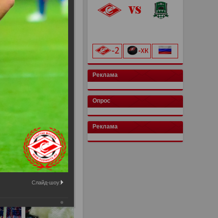
«Лукойл Арена»
начало матча в 20:00
Реклама
Опрос
Реклама
Слайд-шоу: