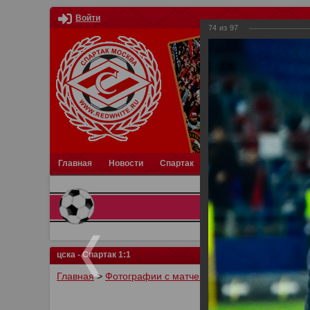
Войти
74
из
97
Главная
Новости
Спартак
Турниры
Фотки
О
цска - Спартак 1:1
Главная
>
Фотографии с матчей Спартака, Сборной Р
У