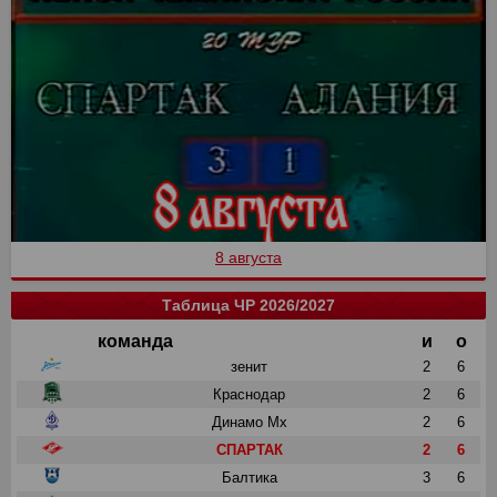
8 августа
Таблица ЧР 2026/2027
команда
и
о
зенит
2
6
Краснодар
2
6
Динамо Мх
2
6
СПАРТАК
2
6
Балтика
3
6