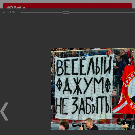
Войти
20
из
97
МЕНЮ
цска - Спартак 1:1
Главная
>
Фотографии с матчей Спартака, Сборной
Росиии
>
ФК Спартак
>
Сезон 2018/2019
>
цска - Спартак 1:1
Уважаемые посетители нашего сайта!
Если у Вас есть фото с матчей
Спартака
, высылайте нам
на
почту
мы обязательно разместим их в этом разделе.
цска - Спартак 1:1
24.09.2018