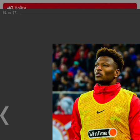
Войти
61
из
97
МЕНЮ
цска - Спартак 1:1
Главная
>
Фотографии с матчей Спартака, Сборной
Росиии
>
ФК Спартак
>
Сезон 2018/2019
>
цска - Спартак 1:1
Уважаемые посетители нашего сайта!
Если у Вас есть фото с матчей
Спартака
, высылайте нам
на
почту
мы обязательно разместим их в этом разделе.
цска - Спартак 1:1
24.09.2018