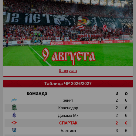
9 августа
Таблица ЧР 2026/2027
команда
и
о
зенит
2
6
Краснодар
2
6
Динамо Мх
2
6
СПАРТАК
2
6
Балтика
3
6