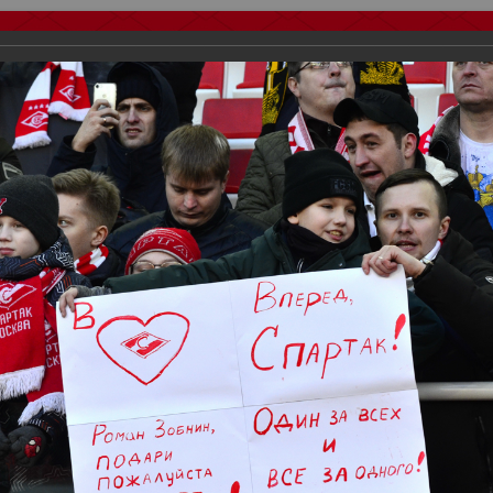
тчеты
Видео
Фанату
Стадионы
О футболе
КБ Форум
осиии
>
ФК Спартак
>
Сезон 2019/2020
>
Спартак - Пахтакор - 4:0
важаемые посетители нашего сайта!