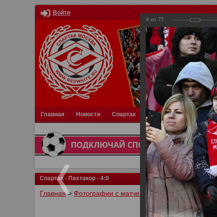
Войти
4
из
77
Главная
Новости
Спартак
Турниры
Фотки
О
Спартак - Пахтакор - 4:0
Главная
>
Фотографии с матчей Спартака, Сборной Р
У