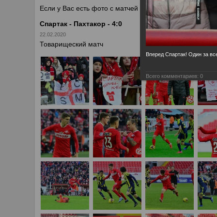
Если у Вас есть фото с матчей
Спартака
, высылайте 
Спартак - Пахтакор - 4:0
22.02.2020
Товарищеский матч
Вперед Спартак! Один за все
Всего комментариев:
0