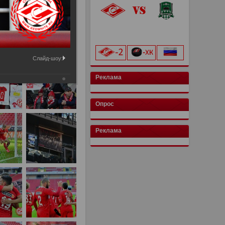
«Лукойл Арена»
начало матча в 20:00
Слайд-шоу:
Реклама
Опрос
Реклама