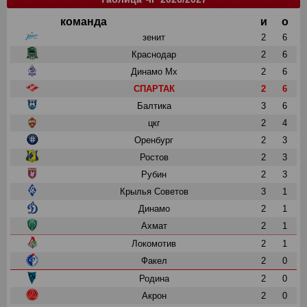
команда
и
о
зенит
2
6
Краснодар
2
6
Динамо Мх
2
6
СПАРТАК
2
6
Балтика
3
6
цкг
2
4
Оренбург
2
3
Ростов
2
3
Рубин
2
3
Крылья Советов
3
1
Динамо
2
1
Ахмат
2
1
Локомотив
2
1
Факел
2
0
Родина
2
0
Акрон
2
0