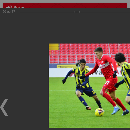
Войти
20
из
77
МЕНЮ
Спартак - Пахтакор - 4:0
Главная
>
Фотографии с матчей Спартака, Сборной
Росиии
>
ФК Спартак
>
Сезон 2019/2020
>
Спартак -
Пахтакор - 4:0
Уважаемые посетители нашего сайта!
Если у Вас есть фото с матчей
Спартака
, высылайте нам
на
почту
мы обязательно разместим их в этом разделе.
Спартак - Пахтакор - 4:0
22.02.2020