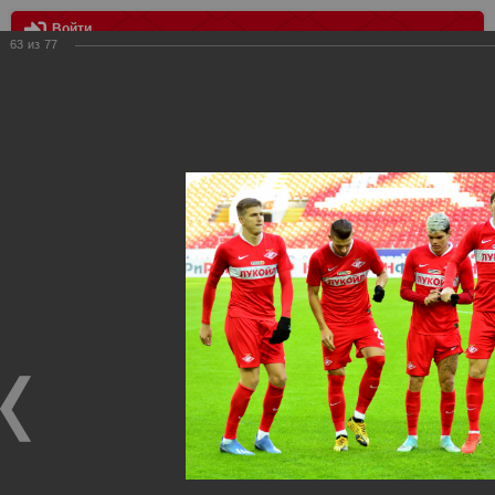
Войти
63
из
77
МЕНЮ
Спартак - Пахтакор - 4:0
Главная
>
Фотографии с матчей Спартака, Сборной
Росиии
>
ФК Спартак
>
Сезон 2019/2020
>
Спартак -
Пахтакор - 4:0
Уважаемые посетители нашего сайта!
Если у Вас есть фото с матчей
Спартака
, высылайте нам
на
почту
мы обязательно разместим их в этом разделе.
Спартак - Пахтакор - 4:0
22.02.2020