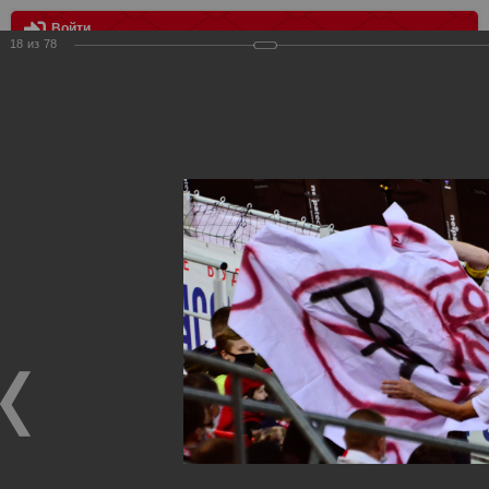
Войти
18
из
78
МЕНЮ
Спартак- Ахмат 2:0
Главная
>
Фотографии с матчей Спартака, Сборной
Росиии
>
ФК Спартак
>
Сезон 2020/2021
>
Спартак- Ахмат
2:0
Уважаемые посетители нашего сайта!
Если у Вас есть фото с матчей
Спартака
, высылайте нам
на
почту
мы обязательно разместим их в этом разделе.
Спартак- Ахмат 2:0
15.08.2020