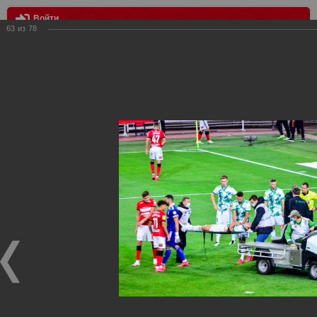
Войти
63
из
78
МЕНЮ
Спартак- Ахмат 2:0
Главная
>
Фотографии с матчей Спартака, Сборной
Росиии
>
ФК Спартак
>
Сезон 2020/2021
>
Спартак- Ахмат
2:0
Уважаемые посетители нашего сайта!
Если у Вас есть фото с матчей
Спартака
, высылайте нам
на
почту
мы обязательно разместим их в этом разделе.
Спартак- Ахмат 2:0
15.08.2020