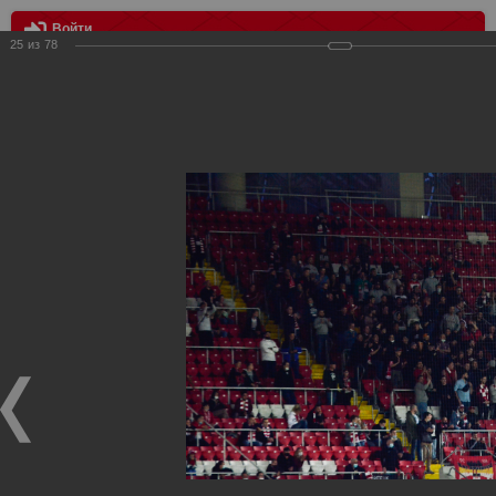
Войти
25
из
78
МЕНЮ
Спартак- Ахмат 2:0
Главная
>
Фотографии с матчей Спартака, Сборной
Росиии
>
ФК Спартак
>
Сезон 2020/2021
>
Спартак- Ахмат
2:0
Уважаемые посетители нашего сайта!
Если у Вас есть фото с матчей
Спартака
, высылайте нам
на
почту
мы обязательно разместим их в этом разделе.
Спартак- Ахмат 2:0
15.08.2020