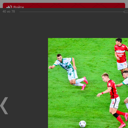
Войти
40
из
78
МЕНЮ
Спартак- Ахмат 2:0
Главная
>
Фотографии с матчей Спартака, Сборной
Росиии
>
ФК Спартак
>
Сезон 2020/2021
>
Спартак- Ахмат
2:0
Уважаемые посетители нашего сайта!
Если у Вас есть фото с матчей
Спартака
, высылайте нам
на
почту
мы обязательно разместим их в этом разделе.
Спартак- Ахмат 2:0
15.08.2020