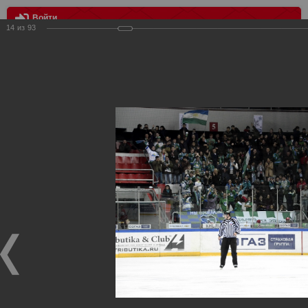
Войти
14
из
93
МЕНЮ
Спартак vs Салават Юлаев 2:2 (0:1 бул)
Главная
>
Фотографии с матчей Спартака, Сборной
Росиии
>
Сезон 2012-2013
>
Спартак vs Салават Юлаев 2:2
(0:1 бул)
Уважаемые посетители нашего сайта!
Если у Вас есть фото с хоккейных игр Спартака,
высылайте нам на почту, мы обязательно разместим их
в этом разделе.
Спартак vs Салават Юлаев 2:2 (0:1 бул)
14.11.2012