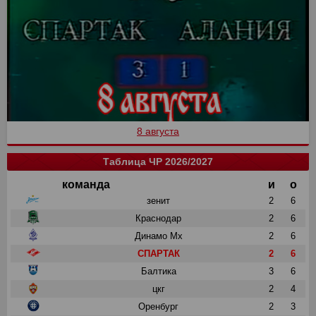
8 августа
Таблица ЧР 2026/2027
команда
и
о
зенит
2
6
Краснодар
2
6
Динамо Мх
2
6
СПАРТАК
2
6
Балтика
3
6
цкг
2
4
Оренбург
2
3