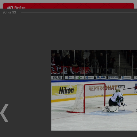
Войти
90
из
93
МЕНЮ
Спартак vs Салават Юлаев 2:2 (0:1 бул)
Главная
>
Фотографии с матчей Спартака, Сборной
Росиии
>
Сезон 2012-2013
>
Спартак vs Салават Юлаев 2:2
(0:1 бул)
Уважаемые посетители нашего сайта!
Если у Вас есть фото с хоккейных игр Спартака,
высылайте нам на почту, мы обязательно разместим их
в этом разделе.
Спартак vs Салават Юлаев 2:2 (0:1 бул)
14.11.2012