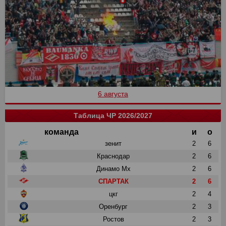
6 августа
Таблица ЧР 2026/2027
команда
и
о
зенит
2
6
Краснодар
2
6
Динамо Мх
2
6
СПАРТАК
2
6
цкг
2
4
Оренбург
2
3
Ростов
2
3