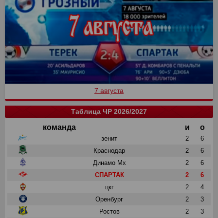
7 августа
Таблица ЧР 2026/2027
команда
и
о
зенит
2
6
Краснодар
2
6
Динамо Мх
2
6
СПАРТАК
2
6
цкг
2
4
Оренбург
2
3
Ростов
2
3