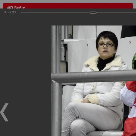
Войти
31
из
93
МЕНЮ
Спартак vs Салават Юлаев 2:2 (0:1 бул)
Главная
>
Фотографии с матчей Спартака, Сборной
Росиии
>
Сезон 2012-2013
>
Спартак vs Салават Юлаев 2:2
(0:1 бул)
Уважаемые посетители нашего сайта!
Если у Вас есть фото с хоккейных игр Спартака,
высылайте нам на почту, мы обязательно разместим их
в этом разделе.
Спартак vs Салават Юлаев 2:2 (0:1 бул)
14.11.2012