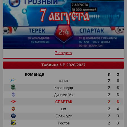
7 августа
Таблица ЧР 2026/2027
команда
и
о
зенит
2
6
Краснодар
2
6
Динамо Мх
2
6
СПАРТАК
2
6
цкг
2
4
Оренбург
2
3
Ростов
2
3