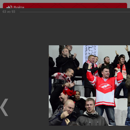
Войти
63
из
93
МЕНЮ
Спартак vs Салават Юлаев 2:2 (0:1 бул)
Главная
>
Фотографии с матчей Спартака, Сборной
Росиии
>
Сезон 2012-2013
>
Спартак vs Салават Юлаев 2:2
(0:1 бул)
Уважаемые посетители нашего сайта!
Если у Вас есть фото с хоккейных игр Спартака,
высылайте нам на почту, мы обязательно разместим их
в этом разделе.
Спартак vs Салават Юлаев 2:2 (0:1 бул)
14.11.2012