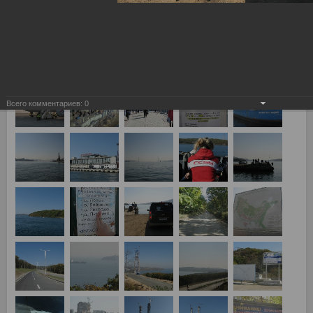
Казань"
24.10.2011
Фотографии с четверника, пробитого СТОСом и Ко, полный
отчет с фотографиями тут:
http://www.redwhite.ru/otchety/2011/44861/
Всего комментариев:
0