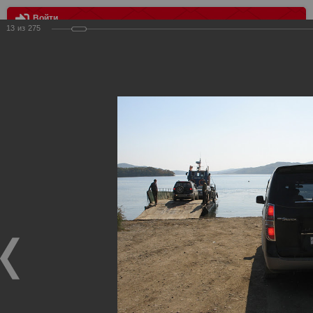
Войти
13
из
275
МЕНЮ
Четверник "Хабаровск-Новосибирск-Новокузнецк-Казань"
Главная
>
Фотографии с матчей Спартака, Сборной
Росиии
>
Фотографии с выездных игр Спартака
>
Сезон
2011
>
Четверник "Хабаровск-Новосибирск-Новокузнецк-
Казань"
Уважаемые посетители нашего сайта!
Если у Вас есть фото с выездных игр Спартака,
высылайте нам на почту, мы обязательно разместим их
в этом разделе.
Четверник "Хабаровск-Новосибирск-Новокузнецк-