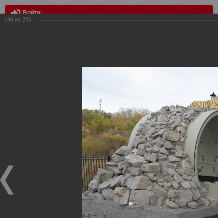
Войти
196
из
275
МЕНЮ
Четверник "Хабаровск-Новосибирск-Новокузнецк-Казань"
Главная
>
Фотографии с матчей Спартака, Сборной
Росиии
>
Фотографии с выездных игр Спартака
>
Сезон
2011
>
Четверник "Хабаровск-Новосибирск-Новокузнецк-
Казань"
Уважаемые посетители нашего сайта!
Если у Вас есть фото с выездных игр Спартака,
высылайте нам на почту, мы обязательно разместим их
в этом разделе.
Четверник "Хабаровск-Новосибирск-Новокузнецк-