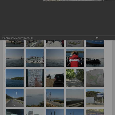
Казань"
24.10.2011
Фотографии с четверника, пробитого СТОСом и Ко, полный
отчет с фотографиями тут:
http://www.redwhite.ru/otchety/2011/44861/
Всего комментариев:
0