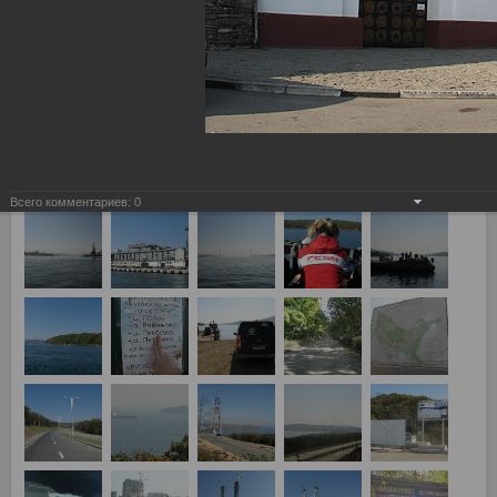
Казань"
24.10.2011
Фотографии с четверника, пробитого СТОСом и Ко, полный
отчет с фотографиями тут:
http://www.redwhite.ru/otchety/2011/44861/
Всего комментариев:
0