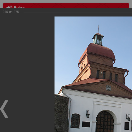
Войти
240
из
275
МЕНЮ
Четверник "Хабаровск-Новосибирск-Новокузнецк-Казань"
Главная
>
Фотографии с матчей Спартака, Сборной
Росиии
>
Фотографии с выездных игр Спартака
>
Сезон
2011
>
Четверник "Хабаровск-Новосибирск-Новокузнецк-
Казань"
Уважаемые посетители нашего сайта!
Если у Вас есть фото с выездных игр Спартака,
высылайте нам на почту, мы обязательно разместим их
в этом разделе.
Четверник "Хабаровск-Новосибирск-Новокузнецк-