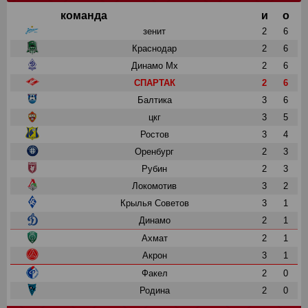
команда
и
о
зенит
2
6
Краснодар
2
6
Динамо Мх
2
6
СПАРТАК
2
6
Балтика
3
6
цкг
3
5
Ростов
3
4
Оренбург
2
3
Рубин
2
3
Локомотив
3
2
Крылья Советов
3
1
Динамо
2
1
Ахмат
2
1
Акрон
3
1
Факел
2
0
Родина
2
0