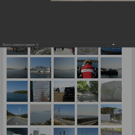
Казань"
24.10.2011
Фотографии с четверника, пробитого СТОСом и Ко, полный
отчет с фотографиями тут:
http://www.redwhite.ru/otchety/2011/44861/
Всего комментариев:
0