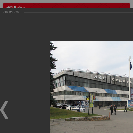
Войти
210
из
275
МЕНЮ
Четверник "Хабаровск-Новосибирск-Новокузнецк-Казань"
Главная
>
Фотографии с матчей Спартака, Сборной
Росиии
>
Фотографии с выездных игр Спартака
>
Сезон
2011
>
Четверник "Хабаровск-Новосибирск-Новокузнецк-
Казань"
Уважаемые посетители нашего сайта!
Если у Вас есть фото с выездных игр Спартака,
высылайте нам на почту, мы обязательно разместим их
в этом разделе.
Четверник "Хабаровск-Новосибирск-Новокузнецк-