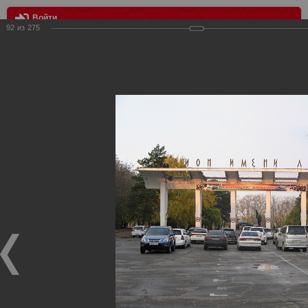
Войти
92
из
275
МЕНЮ
Четверник "Хабаровск-Новосибирск-Новокузнецк-Казань"
Главная
>
Фотографии с матчей Спартака, Сборной
Росиии
>
Фотографии с выездных игр Спартака
>
Сезон
2011
>
Четверник "Хабаровск-Новосибирск-Новокузнецк-
Казань"
Уважаемые посетители нашего сайта!
Если у Вас есть фото с выездных игр Спартака,
высылайте нам на почту, мы обязательно разместим их
в этом разделе.
Четверник "Хабаровск-Новосибирск-Новокузнецк-