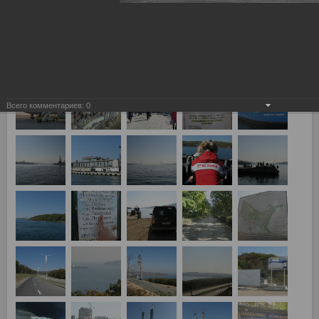
Казань"
24.10.2011
Фотографии с четверника, пробитого СТОСом и Ко, полный
отчет с фотографиями тут:
http://www.redwhite.ru/otchety/2011/44861/
Всего комментариев:
0