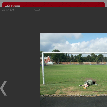
Войти
20
из
176
МЕНЮ
Выезд в Киев
Главная
>
Фотографии с матчей Спартака, Сборной
Росиии
>
Фотографии с выездных игр Спартака
>
Сезон
2008
>
Выезд в Киев
Уважаемые посетители нашего сайта!
Если у Вас есть фото с выездных игр Спартака,
высылайте нам на почту, мы обязательно разместим их
в этом разделе.
Выезд в Киев
27.08.2008