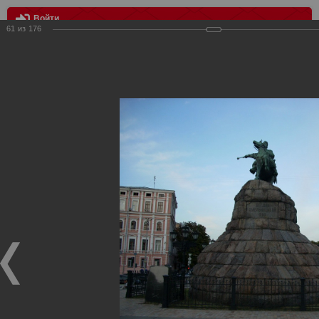
Войти
61
из
176
МЕНЮ
Выезд в Киев
Главная
>
Фотографии с матчей Спартака, Сборной
Росиии
>
Фотографии с выездных игр Спартака
>
Сезон
2008
>
Выезд в Киев
Уважаемые посетители нашего сайта!
Если у Вас есть фото с выездных игр Спартака,
высылайте нам на почту, мы обязательно разместим их
в этом разделе.
Выезд в Киев
27.08.2008