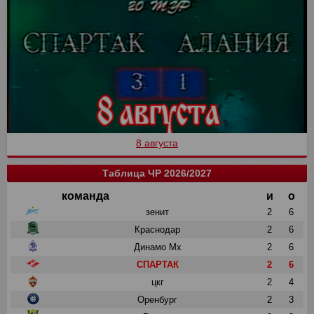
8 августа
Таблица ЧР 2026/2027
команда
и
о
зенит
2
6
Краснодар
2
6
Динамо Мх
2
6
СПАРТАК
2
6
цкг
2
4
Оренбург
2
3