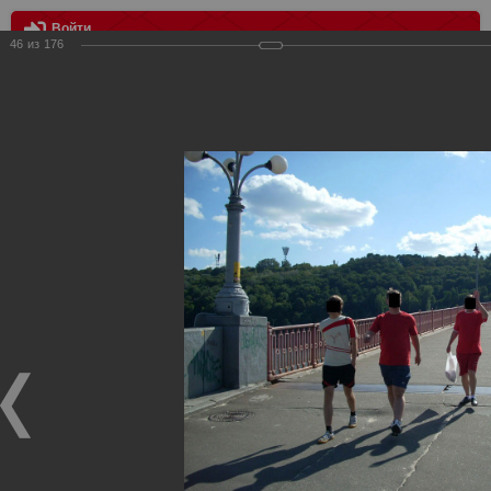
Войти
46
из
176
МЕНЮ
Выезд в Киев
Главная
>
Фотографии с матчей Спартака, Сборной
Росиии
>
Фотографии с выездных игр Спартака
>
Сезон
2008
>
Выезд в Киев
Уважаемые посетители нашего сайта!
Если у Вас есть фото с выездных игр Спартака,
высылайте нам на почту, мы обязательно разместим их
в этом разделе.
Выезд в Киев
27.08.2008