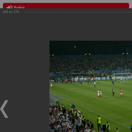
Войти
169
из
176
МЕНЮ
Выезд в Киев
Главная
>
Фотографии с матчей Спартака, Сборной
Росиии
>
Фотографии с выездных игр Спартака
>
Сезон
2008
>
Выезд в Киев
Уважаемые посетители нашего сайта!
Если у Вас есть фото с выездных игр Спартака,
высылайте нам на почту, мы обязательно разместим их
в этом разделе.
Выезд в Киев
27.08.2008